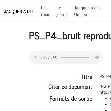
La
Le
Jacques a dit !
JACQUES A DIT !
radio
journal
On line
PS_P4_bruit reprodu
Titre
PS_P4
Citer ce document
“PS_P
http:
Formats de sortie