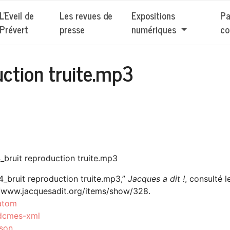
L'Eveil de
Les revues de
Expositions
Pa
Prévert
presse
numériques
co
ction truite.mp3
_bruit reproduction truite.mp3
4_bruit reproduction truite.mp3,”
Jacques a dit !
, consulté 
//www.jacquesadit.org/items/show/328
.
atom
dcmes-xml
json