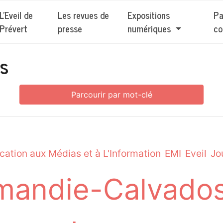
L'Eveil de
Les revues de
Expositions
Pa
Prévert
presse
numériques
co
us
Parcourir par mot-clé
cation aux Médias et à L'Information
EMI
Eveil
Jo
mandie-Calvado