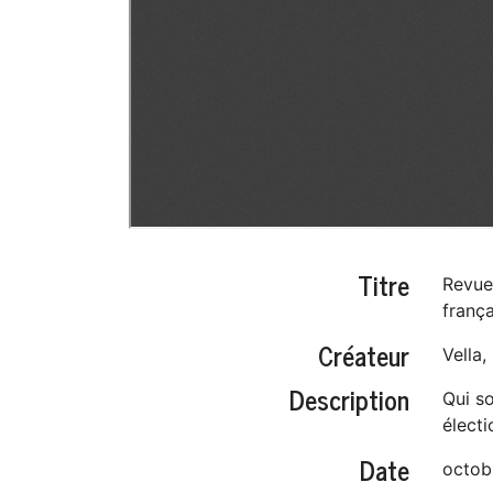
Titre
Revue 
franç
Créateur
Vella
Description
Qui so
électi
Date
octob