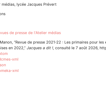
er médias, lycée Jacques Prévert
ons
vues de presse de l'Atelier médias
 Manon, “Revue de presse 2021-22 : Les primaires pour les é
aises en 2022,”
Jacques a dit !
, consulté le 7 août 2026,
htt
atom
dcmes-xml
json
omeka-xml