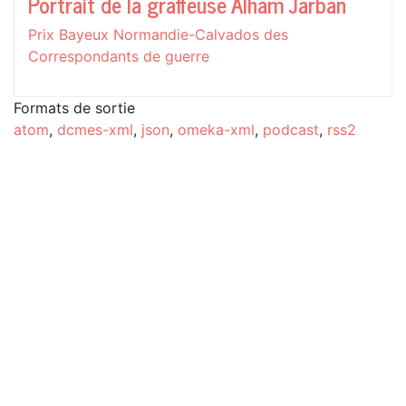
Portrait de la graffeuse Alham Jarban
Prix Bayeux Normandie-Calvados des
Correspondants de guerre
Formats de sortie
atom
,
dcmes-xml
,
json
,
omeka-xml
,
podcast
,
rss2
cc-by-sa
from
Bootswatch
-
CMS libres Omeka
-
Castopod