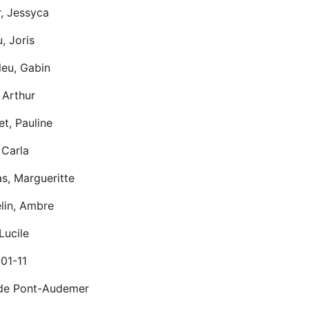
r, Jessyca
, Joris
leu, Gabin
 Arthur
t, Pauline
 Carla
s, Margueritte
lin, Ambre
Lucile
01-11
 de Pont-Audemer