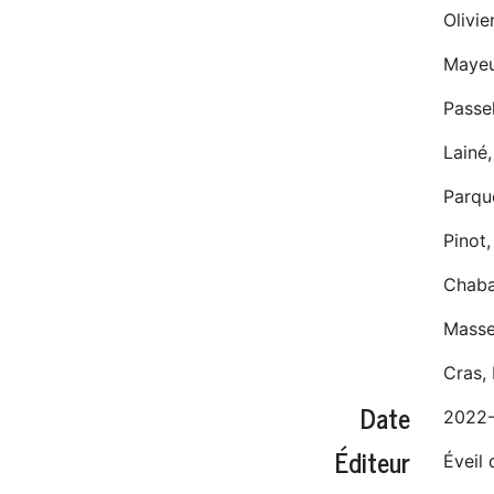
Olivie
Mayeu
Passe
Lainé,
Parque
Pinot,
Chaba
Masse
Cras, 
Date
2022-
Éditeur
Éveil