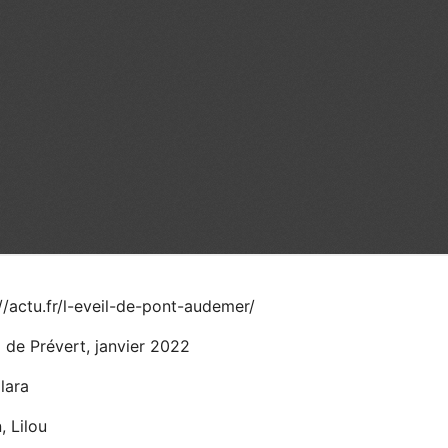
//actu.fr/l-eveil-de-pont-audemer/
l de Prévert, janvier 2022
lara
n, Lilou