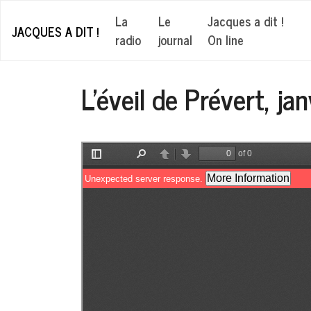
La
Le
Jacques a dit !
JACQUES A DIT !
radio
journal
On line
L'éveil de Prévert, ja