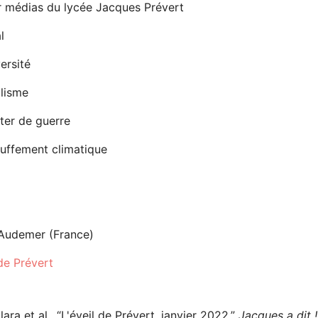
er médias du lycée Jacques Prévert
l
ersité
alisme
ter de guerre
uffement climatique
Audemer (France)
de Prévert
lara et al., “L'éveil de Prévert, janvier 2022,”
Jacques a dit !