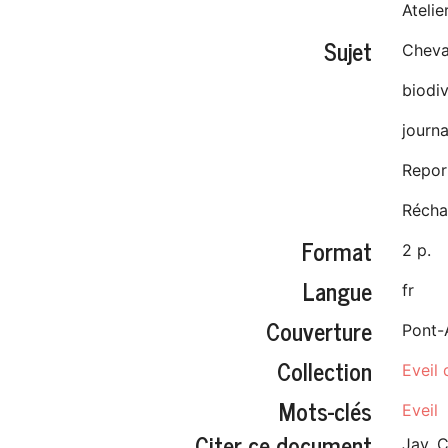
Ateli
Sujet
Cheva
biodiv
journ
Repor
Récha
Format
2 p.
Langue
fr
Couverture
Pont-
Collection
Eveil 
Mots-clés
Eveil
Citer ce document
Jay, C