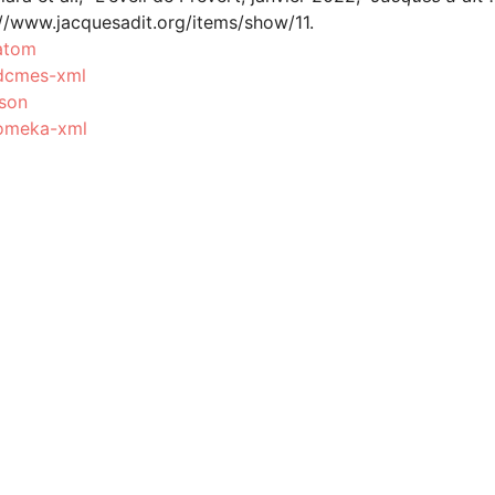
://www.jacquesadit.org/items/show/11
.
atom
dcmes-xml
json
omeka-xml