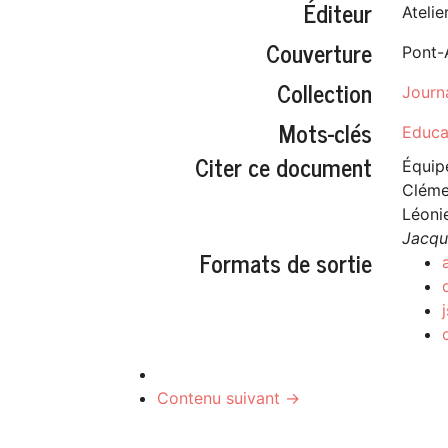
Éditeur
Atelie
Couverture
Pont-
Collection
Journ
Mots-clés
Educa
Citer ce document
Équipe
Cléme
Léonie
Jacque
Formats de sortie
Contenu suivant →