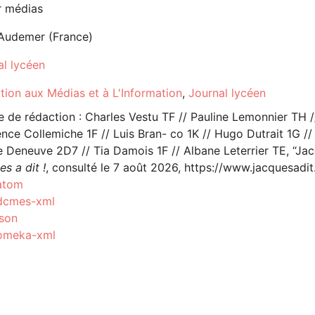
r médias
Audemer (France)
al lycéen
tion aux Médias et à L'Information
,
Journal lycéen
 de rédaction : Charles Vestu TF // Pauline Lemonnier TH // 
nce Collemiche 1F // Luis Bran- co 1K // Hugo Dutrait 1G //
 Deneuve 2D7 // Tia Damois 1F // Albane Leterrier TE, “Jacqu
s a dit !
, consulté le 7 août 2026,
https://www.jacquesadit
atom
dcmes-xml
json
omeka-xml