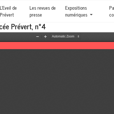
L'Eveil de
Les revues de
Expositions
Pa
Prévert
presse
numériques
co
ycée Prévert, n°4