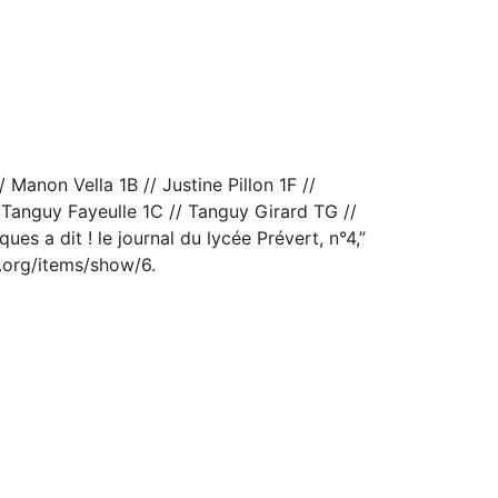
Manon Vella 1B // Justine Pillon 1F //
 Tanguy Fayeulle 1C // Tanguy Girard TG //
es a dit ! le journal du lycée Prévert, n°4,”
.org/items/show/6
.